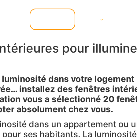
📞 07.67.37.67.47
Services
Contact
intérieures pour illumin
luminosité dans votre logement 
trée… installez des fenêtres intér
tion vous a sélectionné 20 fenêt
pter absolument chez vous.
nosité dans un appartement ou u
 pour ses habitants. La luminosit