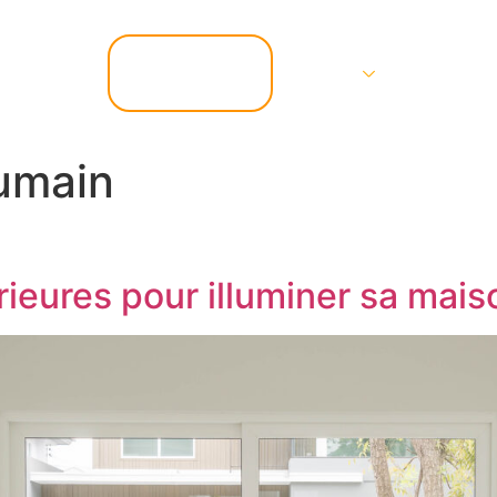
📞 07.67.37.67.47
Services
Contact
umain
rieures pour illuminer sa mais