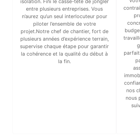
votr
isolation. Fini le casse-tête de jongler
contra
entre plusieurs entreprises. Vous
pr
n’aurez qu’un seul interlocuteur pour
concr
piloter l’ensemble de votre
budget
projet.Notre chef de chantier, fort de
travai
plusieurs années d’expérience terrain,
g
supervise chaque étape pour garantir
parfai
la cohérence et la qualité du début à
p
la fin.
as
immobi
confia
nos c
nous 
suiv