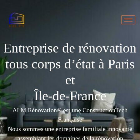
Entreprise de rénovation
accueil
tous corps d’état à Paris
et
Île-de-France
ALM Rénovation® est une ConstructionTech
Française
Nous sommes une entreprise familiale innovante
rassemblant les domaines de la rénovation,