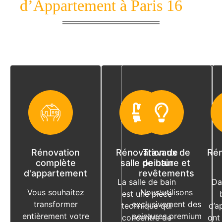
d’Appartement à Paris 16
Rénovation
Rénovation de
Travaux de
Rén
complète
salle de bain
peinture et
d'appartement
revêtements
La salle de bain
Da
Vous souhaitez
Nous utilisons
est une pièce
transformer
exclusivement des
technique qui
d’a
entièrement votre
peintures premium
concentre de
ont