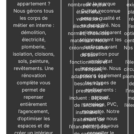
appartement ?
de la marque
nombreux enjeux :
exi
Nous gérons tous
Guittet, reconnue
étanchéité,
pl
les corps de
pour sa qualité et
ventilation,
ré
métier en interne :
sa durabilité. Nos
électricité aux
l’
démolition,
peintres préparent
normes, choix des
opti
électricité,
soigneusement les
matériaux. Nous
cent
plomberie,
surfaces avant
créons des salles
Nos 
isolation, cloisons,
application pour
de bain
sols, peinture,
un résultat
fonctionnelles et
l’él
revêtements. Une
impeccable. Nous
esthétiques,
circ
rénovation
posons également
adaptées à vos
plom
complète vous
tous types de
besoins. Nos
de
permet de
revêtements :
prestations
l’in
repenser
parquet,
incluent : dépose
me
entièrement
carrelage, PVC,
de l’ancienne
l’él
l’agencement,
moquette. Notre
installation,
d’optimiser les
expertise nous
traitement de
espaces et de
permet de vous
l’étanchéité, pose
créer un intérieur
conseiller le
de carrelage,