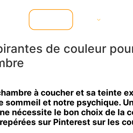
📞 07.67.37.67.47
Services
Contact
pirantes de couleur pou
mbre
chambre à coucher et sa teinte ex
re sommeil et notre psychique. 
ne nécessite le bon choix de la c
 repérées sur Pinterest sur les c
.