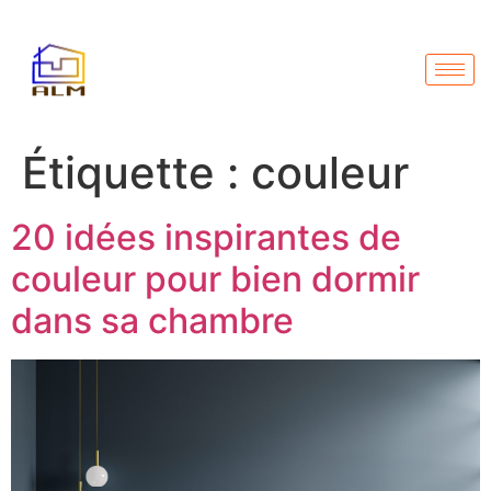
Étiquette :
couleur
20 idées inspirantes de
couleur pour bien dormir
dans sa chambre