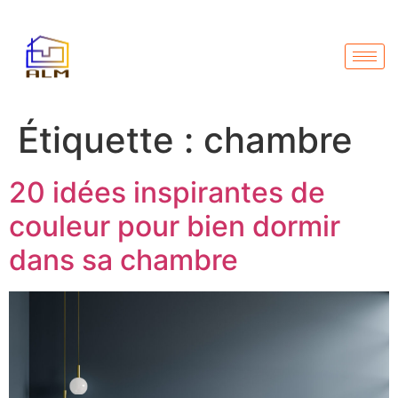
Étiquette :
chambre
20 idées inspirantes de
couleur pour bien dormir
dans sa chambre