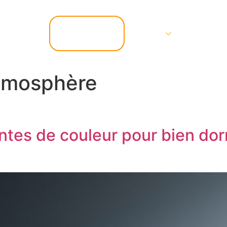
📞 07.67.37.67.47
Services
Contact
tmosphère
antes de couleur pour bien dor