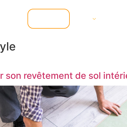
📞 07.67.37.67.47
Services
Contact
tyle
 son revêtement de sol intéri