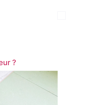
eur ?