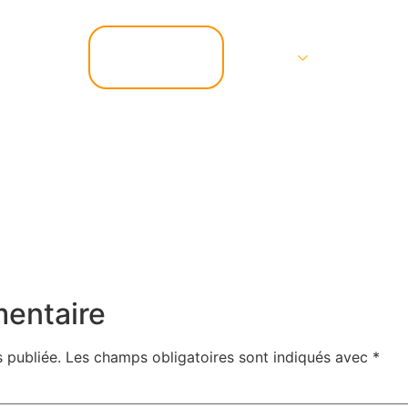
📞 07.67.37.67.47
Services
Contact
mentaire
 publiée.
Les champs obligatoires sont indiqués avec
*