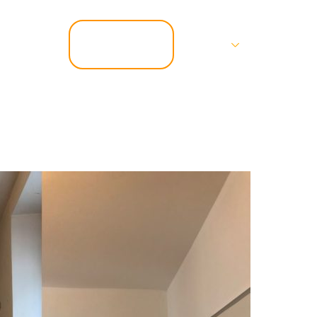
📞 07.67.37.67.47
Services
Contact