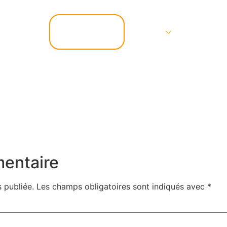
📞 07.67.37.67.47
Services
Contact
mentaire
 publiée.
Les champs obligatoires sont indiqués avec
*