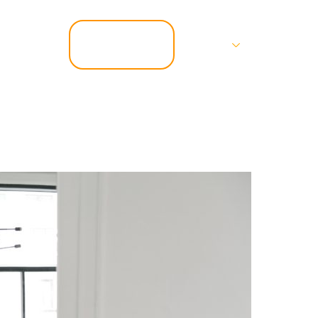
📞 07.67.37.67.47
Services
Contact