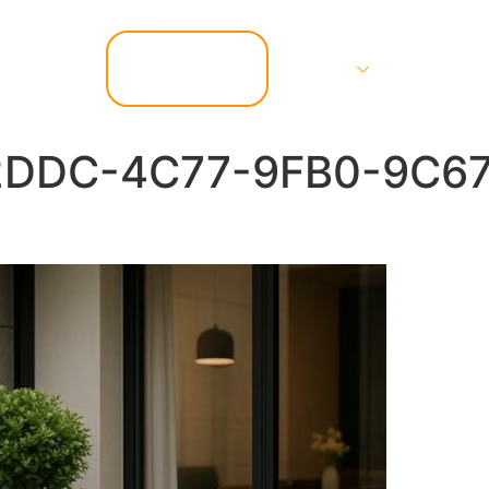
📞 07.67.37.67.47
Services
Contact
2DDC-4C77-9FB0-9C6