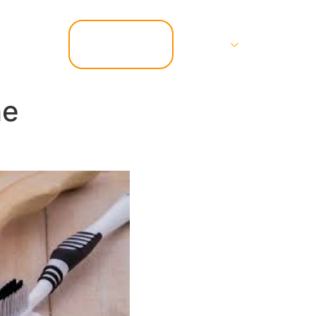
📞 07.67.37.67.47
Services
Contact
he