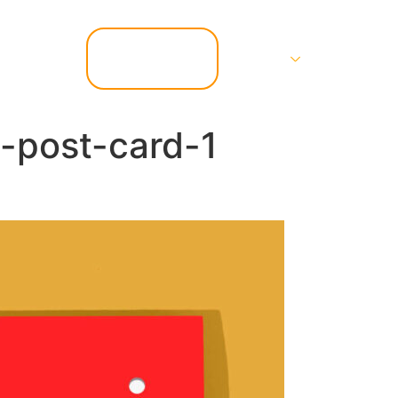
📞 07.67.37.67.47
Services
Contact
-post-card-1