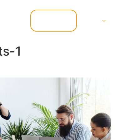
📞 07.67.37.67.47
Services
Contact
ts-1