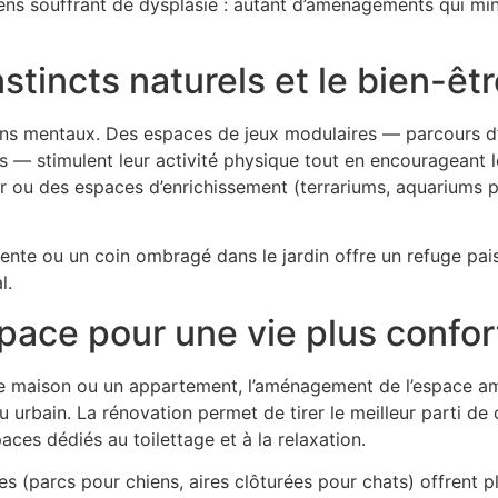
hiens souffrant de dysplasie : autant d’aménagements qui min
nstincts naturels et le bien-êt
ns mentaux. Des espaces de jeux modulaires — parcours d’ag
 — stimulent leur activité physique tout en encourageant le
ur ou des espaces d’enrichissement (terrariums, aquariums 
ente ou un coin ombragé dans le jardin offre un refuge pais
l.
space pour une vie plus confor
e maison ou un appartement, l’aménagement de l’espace am
u urbain. La rénovation permet de tirer le meilleur parti de
aces dédiés au toilettage et à la relaxation.
s (parcs pour chiens, aires clôturées pour chats) offrent p