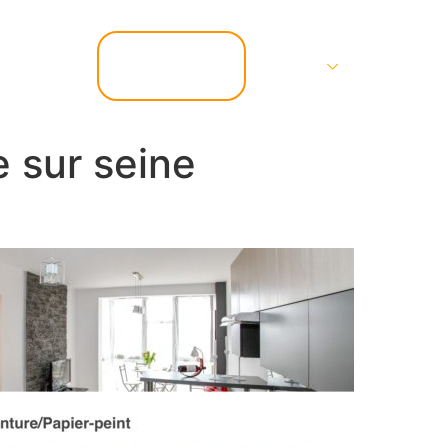
📞 07.67.37.67.47
Services
Contact
e sur seine