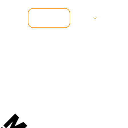
📞 07.67.37.67.47
Services
Contact