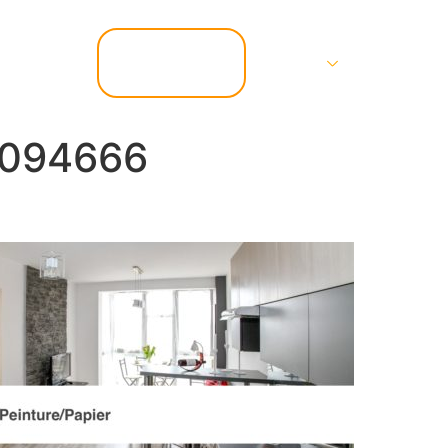
📞 07.67.37.67.47
Services
Contact
2094666