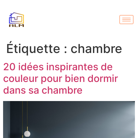
Étiquette :
chambre
20 idées inspirantes de
couleur pour bien dormir
dans sa chambre