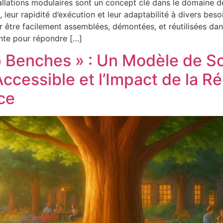
tallations modulaires sont un concept clé dans le domaine d
é, leur rapidité d’exécution et leur adaptabilité à divers bes
être facilement assemblées, démontées, et réutilisées dans
ante pour répondre […]
p Benches » : Un Modèle de S
ccessible et l’Impact de la Ré
ce