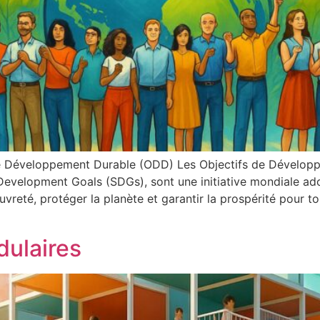
 de Développement Durable (ODD) Les Objectifs de Dévelop
evelopment Goals (SDGs), sont une initiative mondiale ado
auvreté, protéger la planète et garantir la prospérité pour t
dulaires